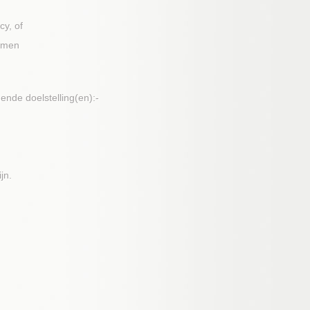
y, of
nemen
olgende doelstelling(en):-
jn.