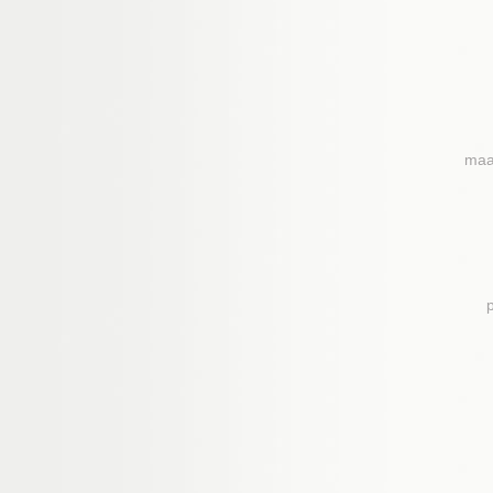
maa
p