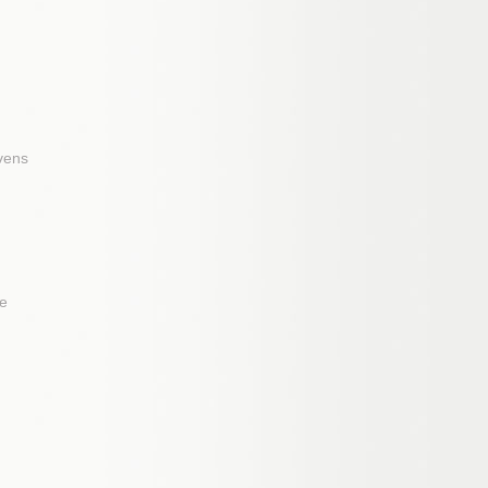
vens
ze