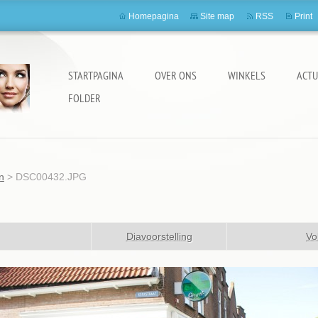
Homepagina
Site map
RSS
Print
STARTPAGINA
OVER ONS
WINKELS
ACTU
FOLDER
n
>
DSC00432.JPG
Diavoorstelling
Vo