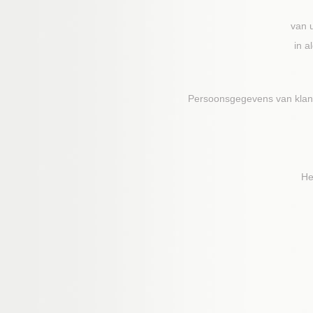
van 
in a
Persoonsgegevens van klan
He